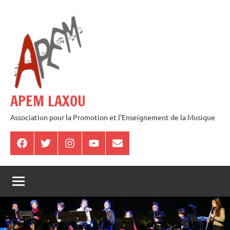
Aller
au
contenu
APEM LAXOU
Association pour la Promotion et l'Enseignement de la Musique
Facebook
Twitter
Instagram
Youtube
E-
mail