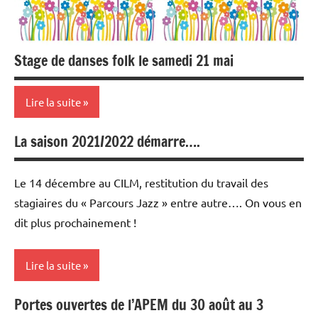
Stage de danses folk le samedi 21 mai
Lire la suite
La saison 2021/2022 démarre….
stages
Le 14 décembre au CILM, restitution du travail des
stagiaires du « Parcours Jazz » entre autre…. On vous en
dit plus prochainement !
Lire la suite
Portes ouvertes de l’APEM du 30 août au 3
auditions