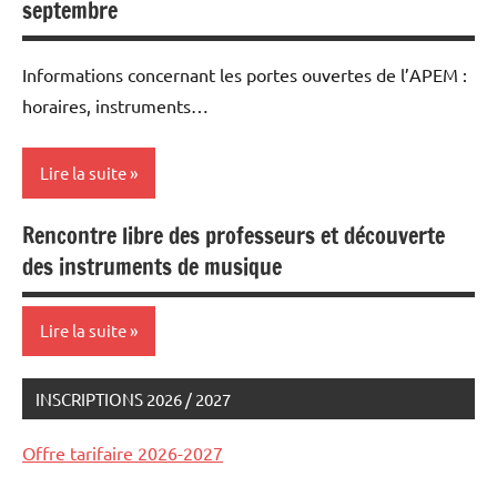
septembre
et
concerts
Informations concernant les portes ouvertes de l’APEM :
stages
horaires, instruments…
Lire la suite
Rencontre libre des professeurs et découverte
inscriptions
des instruments de musique
stages
Lire la suite
INSCRIPTIONS 2026 / 2027
inscriptions
stages
Offre tarifaire 2026-2027