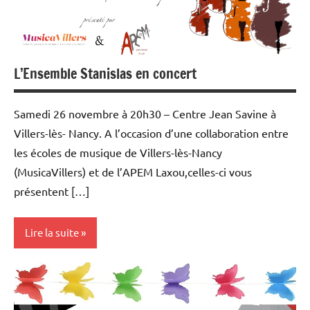
L’Ensemble Stanislas en concert
Samedi 26 novembre à 20h30 – Centre Jean Savine à
Villers-lès- Nancy. A l’occasion d’une collaboration entre
les écoles de musique de Villers-lès-Nancy
(MusicaVillers) et de l’APEM Laxou,celles-ci vous
présentent […]
Lire la suite
auditions
et
concerts