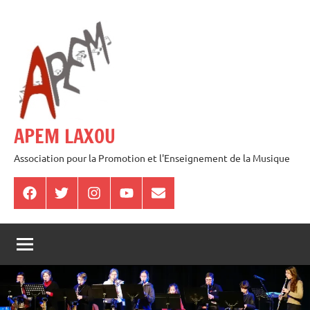
Aller
au
contenu
APEM LAXOU
Association pour la Promotion et l'Enseignement de la Musique
Facebook
Twitter
Instagram
Youtube
E-
mail