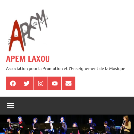
Aller
au
contenu
APEM LAXOU
Association pour la Promotion et l'Enseignement de la Musique
Facebook
Twitter
Instagram
Youtube
E-
mail