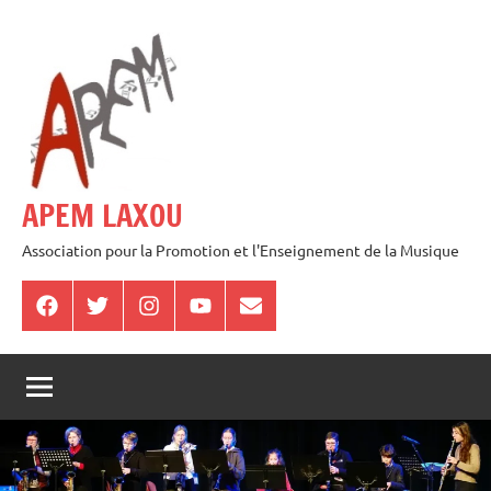
Aller
au
contenu
APEM LAXOU
Association pour la Promotion et l'Enseignement de la Musique
Facebook
Twitter
Instagram
Youtube
E-
mail