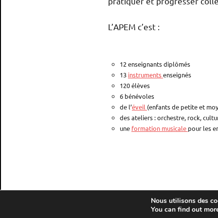
pratiquer et progresser coll
L’APEM c’est :
12 enseignants diplômés
13
instruments
enseignés
120 élèves
6 bénévoles
de l’
éveil
(enfants de petite et moy
des ateliers : orchestre, rock, cul
une
formation musicale
pour les e
Nous utilisons des coo
You can find out mor
APEM Laxou 4 rue des Belges 54520 LAXOU