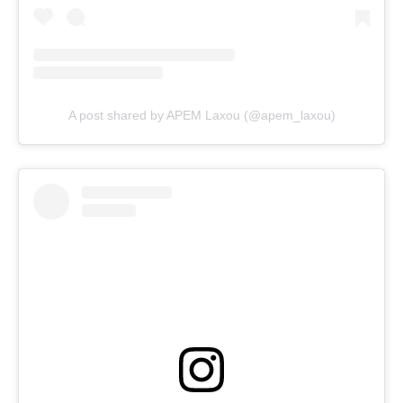
A post shared by APEM Laxou (@apem_laxou)