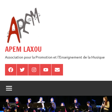
Aller
au
contenu
APEM LAXOU
Association pour la Promotion et l'Enseignement de la Musique
Facebook
Twitter
Instagram
Youtube
E-
mail