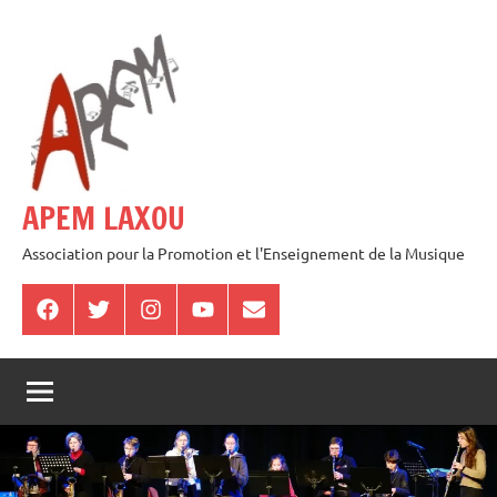
Aller
au
contenu
APEM LAXOU
Association pour la Promotion et l'Enseignement de la Musique
Facebook
Twitter
Instagram
Youtube
E-
mail