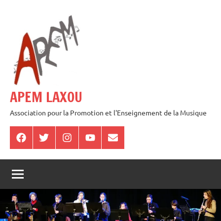
Aller
au
contenu
APEM LAXOU
Association pour la Promotion et l'Enseignement de la Musique
Facebook
Twitter
Instagram
Youtube
E-
mail