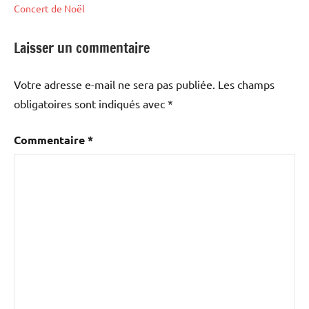
Concert de Noël
Laisser un commentaire
Étiqueté
auditions
avec
et
Votre adresse e-mail ne sera pas publiée.
Les champs
CILM
,
concerts
obligatoires sont indiqués avec
*
jazz
,
stages
programme
,
Commentaire
*
saison