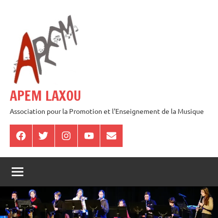
Aller
au
contenu
APEM LAXOU
Association pour la Promotion et l'Enseignement de la Musique
Facebook
Twitter
Instagram
Youtube
E-
mail