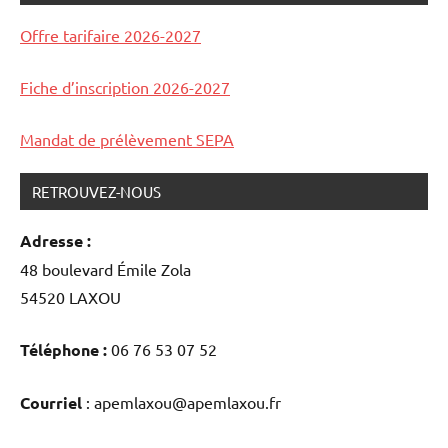
inscriptions
avec
Offre tarifaire 2026-2027
stages
inscription
,
Musique
,
Fiche d’inscription 2026-2027
Portes
ouvertes
,
Mandat de prélèvement SEPA
professeurs
RETROUVEZ-NOUS
Adresse :
48 boulevard Émile Zola
54520 LAXOU
Téléphone :
06 76 53 07 52
Courriel
: apemlaxou@apemlaxou.fr