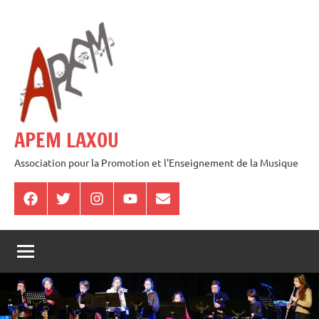
Aller
au
contenu
APEM LAXOU
Association pour la Promotion et l'Enseignement de la Musique
Facebook
Twitter
Instagram
Youtube
E-
mail