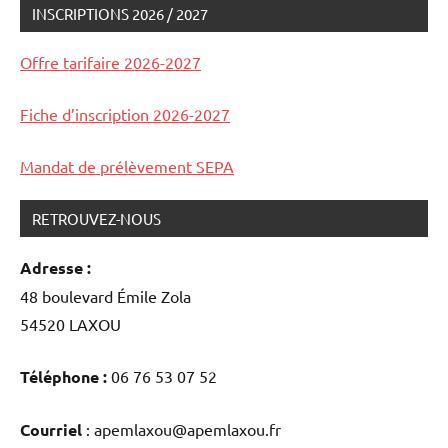
INSCRIPTIONS 2026 / 2027
auditions
et
Offre tarifaire 2026-2027
concerts
Fiche d’inscription 2026-2027
Mandat de prélèvement SEPA
RETROUVEZ-NOUS
Adresse :
48 boulevard Émile Zola
54520 LAXOU
Téléphone :
06 76 53 07 52
Courriel
: apemlaxou@apemlaxou.fr