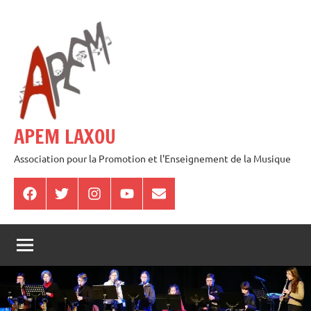
Aller
au
contenu
APEM LAXOU
Association pour la Promotion et l'Enseignement de la Musique
Facebook
Twitter
Instagram
Youtube
E-
mail