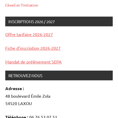
L’éveil et l’initiation
INSCRIPTIONS 2026 / 2027
enseignement
Offre tarifaire 2026-2027
stages
Fiche d’inscription 2026-2027
Mandat de prélèvement SEPA
RETROUVEZ-NOUS
Adresse :
48 boulevard Émile Zola
54520 LAXOU
Téléphone :
06 76 53 07 52