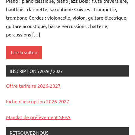
Piano : piano classique, piano jazz Bois : flûte traversière,
hautbois, clarinette, saxophone Cuivres : trompette,
trombone Cordes : violoncelle, violon, guitare électrique,
guitare acoustique, basse Percussions : batterie,
percussions […]
Lire la suite
INSCRIPTIONS 2026 / 2027
enseignement
Offre tarifaire 2026-2027
Fiche d’inscription 2026-2027
Mandat de prélèvement SEPA
RETROUVEZ-NOUS