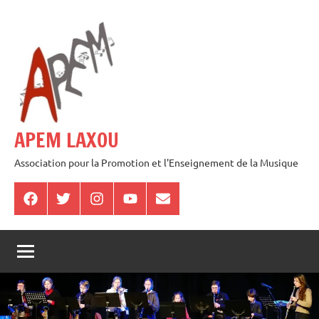
Aller
au
contenu
APEM LAXOU
Association pour la Promotion et l'Enseignement de la Musique
Facebook
Twitter
Instagram
Youtube
E-
mail