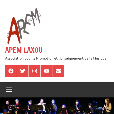
Aller
au
contenu
APEM LAXOU
Association pour la Promotion et l'Enseignement de la Musique
Facebook
Twitter
Instagram
Youtube
E-
mail