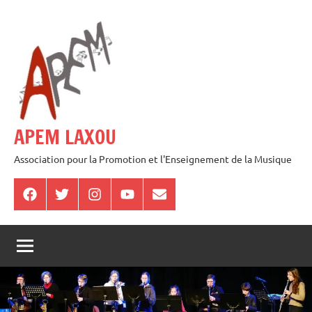
Aller
au
contenu
APEM LAXOU
Association pour la Promotion et l'Enseignement de la Musique
Facebook
Twitter
Instagram
Youtube
E-
mail