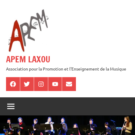
Aller
au
contenu
APEM LAXOU
Association pour la Promotion et l'Enseignement de la Musique
Facebook
Twitter
Instagram
Youtube
E-
mail