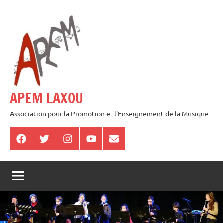
Aller
au
contenu
APEM LAXOU
Association pour la Promotion et l'Enseignement de la Musique
Facebook
Twitter
Instagram
Youtube
E-
mail