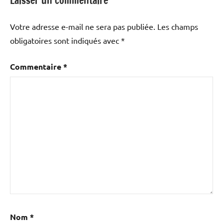
Laisser un commentaire
auditions
et
Votre adresse e-mail ne sera pas publiée.
Les champs
concerts
obligatoires sont indiqués avec
*
Commentaire
*
Nom
*