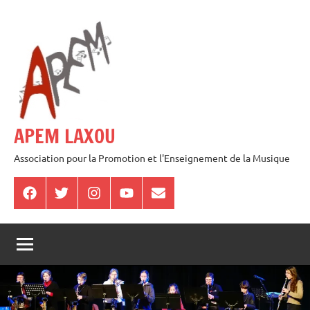
Aller
au
contenu
APEM LAXOU
Association pour la Promotion et l'Enseignement de la Musique
Facebook
Twitter
Instagram
Youtube
E-
mail