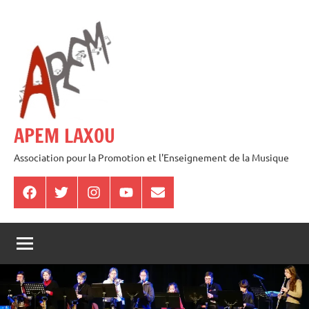
Aller
au
contenu
APEM LAXOU
Association pour la Promotion et l'Enseignement de la Musique
Facebook
Twitter
Instagram
Youtube
E-
mail