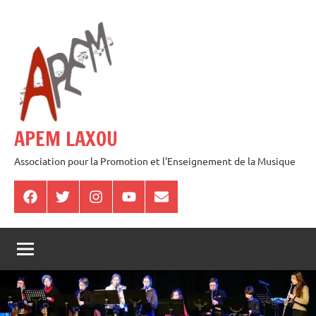
Aller
au
contenu
APEM LAXOU
Association pour la Promotion et l'Enseignement de la Musique
Facebook
Twitter
Instagram
Youtube
E-
mail