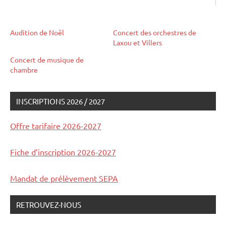
Audition de Noël
Concert des orchestres de
Laxou et Villers
Concert de musique de
chambre
INSCRIPTIONS 2026 / 2027
Étiqueté
auditions
avec
et
Offre tarifaire 2026-2027
audition
concerts
concert
Fiche d’inscription 2026-2027
Mandat de prélèvement SEPA
RETROUVEZ-NOUS