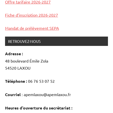
Offre tarifaire 2026-2027
CILM
,
concerts
Noël
Fiche d’inscription 2026-2027
Mandat de prélèvement SEPA
RETROUVEZ-NOUS
Adresse :
48 boulevard Émile Zola
54520 LAXOU
Téléphone :
06 76 53 07 52
Courriel
: apemlaxou@apemlaxou.fr
Heures d’ouverture du secrétariat :