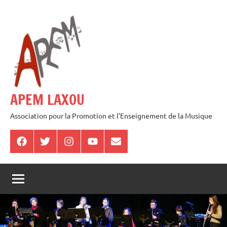
Aller
au
contenu
APEM LAXOU
Association pour la Promotion et l'Enseignement de la Musique
Facebook
Twitter
Instagram
Youtube
E-
mail