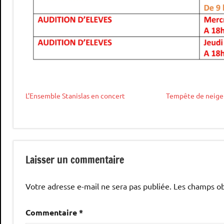
L’Ensemble Stanislas en concert
Tempête de neige
Étiqueté
auditions
avec
et
Laisser un commentaire
programme
,
concerts
saison
Votre adresse e-mail ne sera pas publiée.
Les champs ob
Commentaire
*