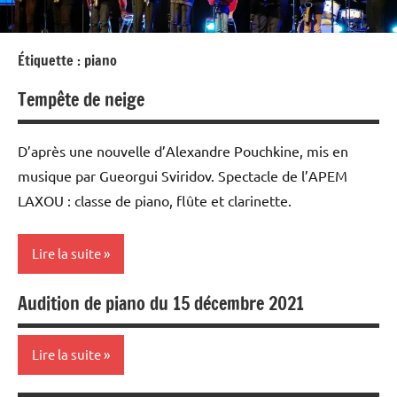
Étiquette :
piano
Tempête de neige
D’après une nouvelle d’Alexandre Pouchkine, mis en
musique par Gueorgui Sviridov. Spectacle de l’APEM
LAXOU : classe de piano, flûte et clarinette.
Lire la suite
Audition de piano du 15 décembre 2021
auditions
et
concerts
Lire la suite