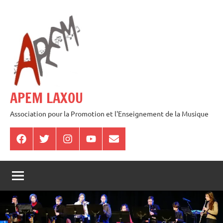
Aller
au
contenu
APEM LAXOU
Association pour la Promotion et l'Enseignement de la Musique
Facebook
Twitter
Instagram
Youtube
E-
mail