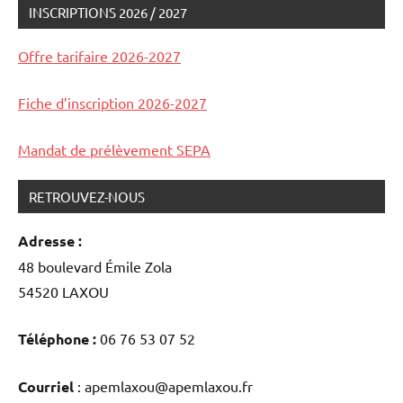
INSCRIPTIONS 2026 / 2027
auditions
et
Offre tarifaire 2026-2027
concerts
Fiche d’inscription 2026-2027
Mandat de prélèvement SEPA
RETROUVEZ-NOUS
Adresse :
48 boulevard Émile Zola
54520 LAXOU
Téléphone :
06 76 53 07 52
Courriel
: apemlaxou@apemlaxou.fr